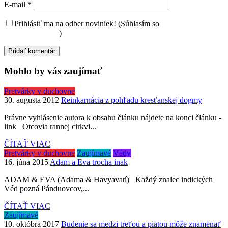
E-mail
*
Prihlásiť ma na odber noviniek! (Súhlasím so
spracovaním
osobných údajov
)
Mohlo by vás zaujímať
Pretvárky v duchovne
30. augusta 2012
Reinkarnácia z pohľadu kresťanskej dogmy
Právne vyhlásenie autora k obsahu článku nájdete na konci článku -
link Otcovia rannej cirkvi...
ČÍTAŤ VIAC
Pretvárky v duchovne
Zaujímavé
Védy
16. júna 2015
Adam a Eva trocha inak
ADAM & EVA (Adama & Havyavatí) Každý znalec indických
Véd pozná Pánduovcov,...
ČÍTAŤ VIAC
Zaujímavé
10. októbra 2017
Budenie sa medzi treťou a piatou môže znamenať