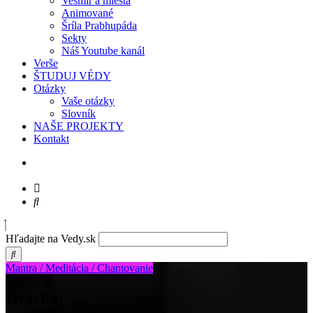
Vesmír a miesta
Animované
Šríla Prabhupáda
Sekty
Náš Youtube kanál
Verše
ŠTUDUJ VÉDY
Otázky
Vaše otázky
Slovník
NAŠE PROJEKTY
Kontakt
Hľadajte na Vedy.sk
Mantra / Meditácia / Chantovanie
Otázka: