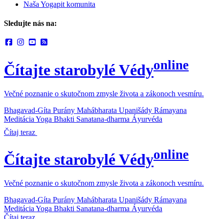
Naša Yogapit komunita
Sledujte nás na:
online
Čítajte starobylé Védy
Večné poznanie o skutočnom zmysle života a zákonoch vesmíru.
Bhagavad-Gíta
Purány
Mahábharata
Upanišády
Rámayana
Meditácia
Yoga
Bhakti
Sanatana-dharma
Áyurvéda
Čítaj teraz
online
Čítajte starobylé Védy
Večné poznanie o skutočnom zmysle života a zákonoch vesmíru.
Bhagavad-Gíta
Purány
Mahábharata
Upanišády
Rámayana
Meditácia
Yoga
Bhakti
Sanatana-dharma
Áyurvéda
Čítaj teraz