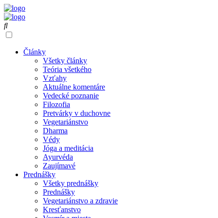
Články
Všetky články
Teória všetkého
Vzťahy
Aktuálne komentáre
Vedecké poznanie
Filozofia
Pretvárky v duchovne
Vegetariánstvo
Dharma
Védy
Jóga a meditácia
Ayurvéda
Zaujímavé
Prednášky
Všetky prednášky
Prednášky
Vegetariánstvo a zdravie
Kresťanstvo