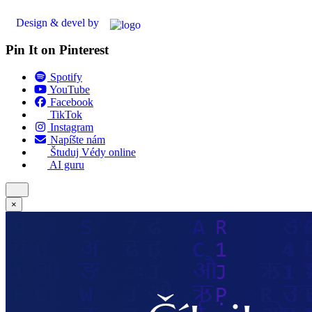
Design & devel by
Pin It on Pinterest
Spotify
YouTube
Facebook
TikTok
Instagram
Napíšte nám
Študuj Védy online
AI guru
×