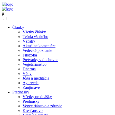
Články
Všetky články
Teória všetkého
Vzťahy
Aktuálne komentáre
Vedecké poznanie
Filozofia
Pretvárky v duchovne
Vegetariánstvo
Dharma
Védy
Jóga a meditácia
Ayurvéda
Zaujímavé
Prednášky
Všetky prednášky
Prednášky
Vegetariánstvo a zdravie
Kresťanstvo