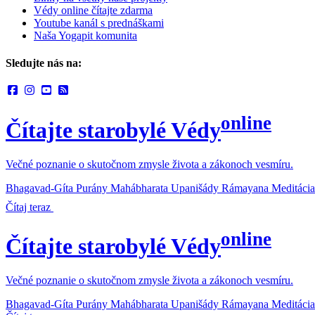
Védy online čítajte zdarma
Youtube kanál s prednáškami
Naša Yogapit komunita
Sledujte nás na:
online
Čítajte starobylé Védy
Večné poznanie o skutočnom zmysle života a zákonoch vesmíru.
Bhagavad-Gíta
Purány
Mahábharata
Upanišády
Rámayana
Meditácia
Čítaj teraz
online
Čítajte starobylé Védy
Večné poznanie o skutočnom zmysle života a zákonoch vesmíru.
Bhagavad-Gíta
Purány
Mahábharata
Upanišády
Rámayana
Meditácia