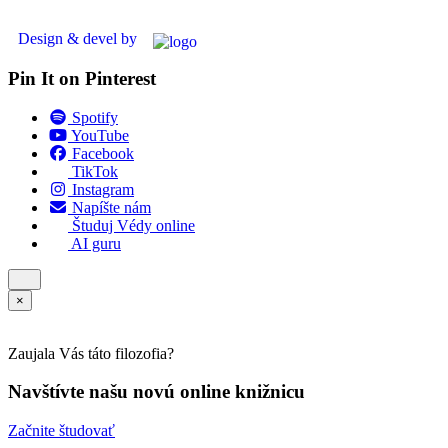
Design & devel by
Pin It on Pinterest
Spotify
YouTube
Facebook
TikTok
Instagram
Napíšte nám
Študuj Védy online
AI guru
×
Zaujala Vás táto filozofia?
Navštívte našu novú online knižnicu
Začnite študovať