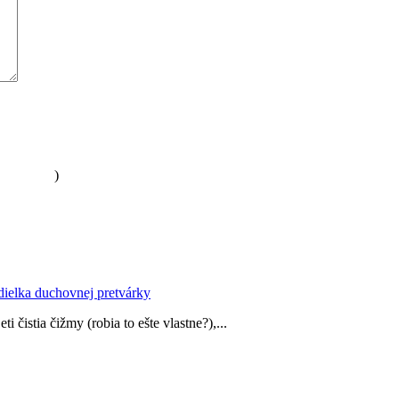
ch údajov
)
ádielka duchovnej pretvárky
čistia čižmy (robia to ešte vlastne?),...