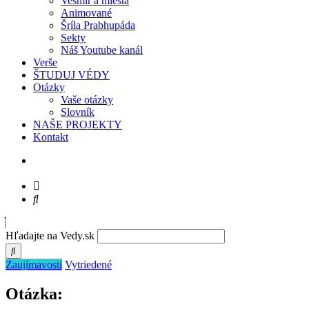
Vesmír a miesta
Animované
Šríla Prabhupáda
Sekty
Náš Youtube kanál
Verše
ŠTUDUJ VÉDY
Otázky
Vaše otázky
Slovník
NAŠE PROJEKTY
Kontakt
Hľadajte na Vedy.sk
Zaujímavosti
Vytriedené
Otázka: