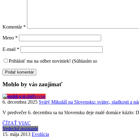
Komentár
*
Meno
*
E-mail
*
Prihlásiť ma na odber noviniek! (Súhlasím so
spracovaním osobný
Mohlo by vás zaujímať
Pretvárky v duchovne
6. decembra 2025
Svätý Mikuláš na Slovensku: svätec, sladkosti a n
V predvečer 6. decembra sa na Slovensku deje malé domáce kúzlo: Deti 
ČÍTAŤ VIAC
Vedecké poznanie
15. mája 2013
Evolúcia