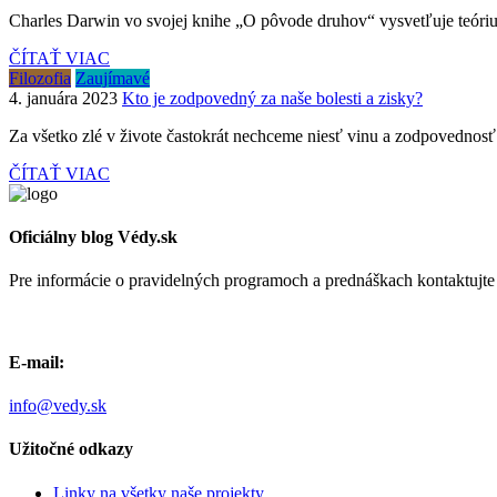
Charles Darwin vo svojej knihe „O pôvode druhov“ vysvetľuje teóriu
ČÍTAŤ VIAC
Filozofia
Zaujímavé
4. januára 2023
Kto je zodpovedný za naše bolesti a zisky?
Za všetko zlé v živote častokrát nechceme niesť vinu a zodpovednos
ČÍTAŤ VIAC
Oficiálny blog Védy.sk
Pre informácie o pravidelných programoch a prednáškach kontaktujt
E-mail:
info@vedy.sk
Užitočné odkazy
Linky na všetky naše projekty