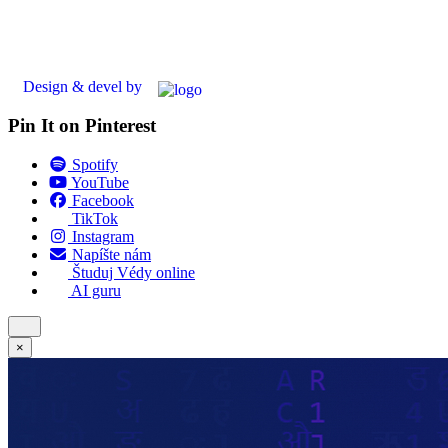
Design & devel by
Pin It on Pinterest
Spotify
YouTube
Facebook
TikTok
Instagram
Napíšte nám
Študuj Védy online
AI guru
×