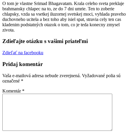
O tom je vlastne Srimad Bhagavatam. Krala celeho sveta preklaje
brahmansky chlapec na to, ze do 7 dni umrie. Ten to zoberie
chlapsky, vzda sa vsetkej iluzornej svetskej moci, vyhlada praveho
duchovneho ucitela a bez toho aby isiel spat, stravia cely ten cas
kladenim podstatných otazok o tom, co je teda konecny zmysel
zivota.
Zdieľajte otázku s vašimi priateľmi
Zdieľať na facebooku
Pridaj komentár
Vaša e-mailová adresa nebude zverejnená.
Vyžadované polia sú
označené
*
Komentár
*