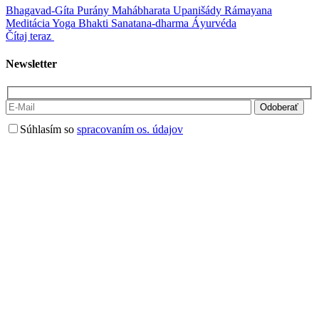
Bhagavad-Gíta
Purány
Mahábharata
Upanišády
Rámayana
Meditácia
Yoga
Bhakti
Sanatana-dharma
Áyurvéda
Čítaj teraz
Newsletter
Súhlasím so
spracovaním os. údajov