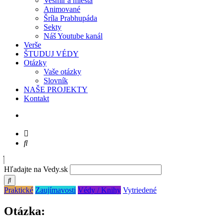
Vesmír a miesta
Animované
Šríla Prabhupáda
Sekty
Náš Youtube kanál
Verše
ŠTUDUJ VÉDY
Otázky
Vaše otázky
Slovník
NAŠE PROJEKTY
Kontakt
Hľadajte na Vedy.sk
Praktické
Zaujímavosti
Védy / Knihy
Vytriedené
Otázka: