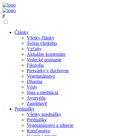
Články
Všetky články
Teória všetkého
Vzťahy
Aktuálne komentáre
Vedecké poznanie
Filozofia
Pretvárky v duchovne
Vegetariánstvo
Dharma
Védy
Jóga a meditácia
Ayurvéda
Zaujímavé
Prednášky
Všetky prednášky
Prednášky
Vegetariánstvo a zdravie
Kresťanstvo