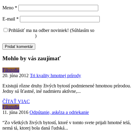
Meno
*
E-mail
*
Prihlásiť ma na odber noviniek! (Súhlasím so
spracovaním
osobných údajov
)
Mohlo by vás zaujímať
Filozofia
20. júna 2012
Tri kvality hmotnej prírody
Existujú rôzne druhy živých bytostí podmienené hmotnou prírodou.
Jedny sú šťastné, iné nadmieru aktívne,...
ČÍTAŤ VIAC
Filozofia
11. júna 2016
Odpútanie, askéza a odriekanie
“Zo všetkých živých bytostí, ktoré v tomto svete prijali hmotné telá,
nemá tá, ktorej bola daná ľudská...