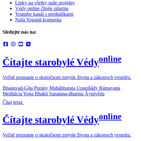
Linky na všetky naše projekty
Védy online čítajte zdarma
Youtube kanál s prednáškami
Naša Yogapit komunita
Sledujte nás na:
online
Čítajte starobylé Védy
Večné poznanie o skutočnom zmysle života a zákonoch vesmíru.
Bhagavad-Gíta
Purány
Mahábharata
Upanišády
Rámayana
Meditácia
Yoga
Bhakti
Sanatana-dharma
Áyurvéda
Čítaj teraz
online
Čítajte starobylé Védy
Večné poznanie o skutočnom zmysle života a zákonoch vesmíru.