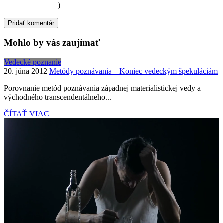
osobných údajov
)
Mohlo by vás zaujímať
Vedecké poznanie
20. júna 2012
Metódy poznávania – Koniec vedeckým špekuláciám
Porovnanie metód poznávania západnej materialistickej vedy a
východného transcendentálneho...
ČÍTAŤ VIAC