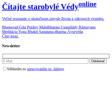
online
Čítajte starobylé Védy
Večné poznanie o skutočnom zmysle života a zákonoch vesmíru.
Bhagavad-Gíta
Purány
Mahábharata
Upanišády
Rámayana
Meditácia
Yoga
Bhakti
Sanatana-dharma
Áyurvéda
Čítaj teraz
Newsletter
Súhlasím so
spracovaním os. údajov