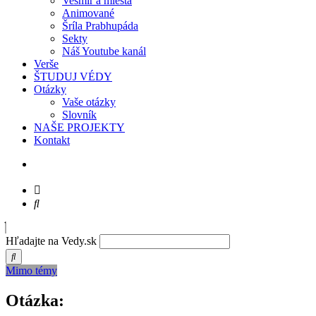
Vesmír a miesta
Animované
Šríla Prabhupáda
Sekty
Náš Youtube kanál
Verše
ŠTUDUJ VÉDY
Otázky
Vaše otázky
Slovník
NAŠE PROJEKTY
Kontakt
Hľadajte na Vedy.sk
Mimo témy
Otázka: