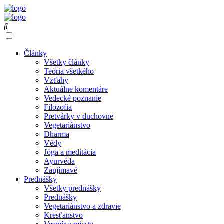
Články
Všetky články
Teória všetkého
Vzťahy
Aktuálne komentáre
Vedecké poznanie
Filozofia
Pretvárky v duchovne
Vegetariánstvo
Dharma
Védy
Jóga a meditácia
Ayurvéda
Zaujímavé
Prednášky
Všetky prednášky
Prednášky
Vegetariánstvo a zdravie
Kresťanstvo