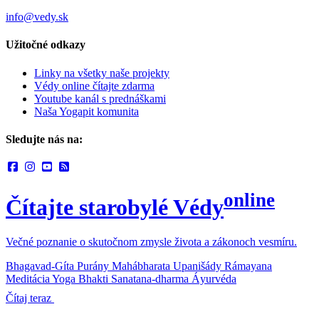
info@vedy.sk
Užitočné odkazy
Linky na všetky naše projekty
Védy online čítajte zdarma
Youtube kanál s prednáškami
Naša Yogapit komunita
Sledujte nás na:
online
Čítajte starobylé Védy
Večné poznanie o skutočnom zmysle života a zákonoch vesmíru.
Bhagavad-Gíta
Purány
Mahábharata
Upanišády
Rámayana
Meditácia
Yoga
Bhakti
Sanatana-dharma
Áyurvéda
Čítaj teraz