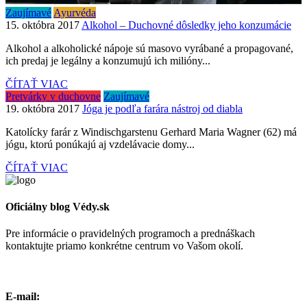
Zaujímavé
Ayurvéda
15. októbra 2017
Alkohol – Duchovné dôsledky jeho konzumácie
Alkohol a alkoholické nápoje sú masovo vyrábané a propagované,
ich predaj je legálny a konzumujú ich milióny...
ČÍTAŤ VIAC
Pretvárky v duchovne
Zaujímavé
19. októbra 2017
Jóga je podľa farára nástroj od diabla
Katolícky farár z Windischgarstenu Gerhard Maria Wagner (62) má
jógu, ktorú ponúkajú aj vzdelávacie domy...
ČÍTAŤ VIAC
Oficiálny blog Védy.sk
Pre informácie o pravidelných programoch a prednáškach
kontaktujte priamo konkrétne centrum vo Vašom okolí.
E-mail: