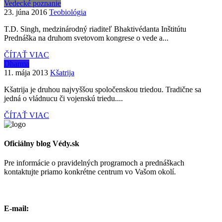
Vedecké poznanie
23. júna 2016
Teobiológia
T.D. Singh, medzinárodný riaditeľ Bhaktivédanta Inštitútu
Prednáška na druhom svetovom kongrese o vede a...
ČÍTAŤ VIAC
Dharma
11. mája 2013
Kšatrija
Kšatrija je druhou najvyššou spoločenskou triedou. Tradične sa
jedná o vládnucu či vojenskú triedu....
ČÍTAŤ VIAC
Oficiálny blog Védy.sk
Pre informácie o pravidelných programoch a prednáškach
kontaktujte priamo konkrétne centrum vo Vašom okolí.
E-mail: