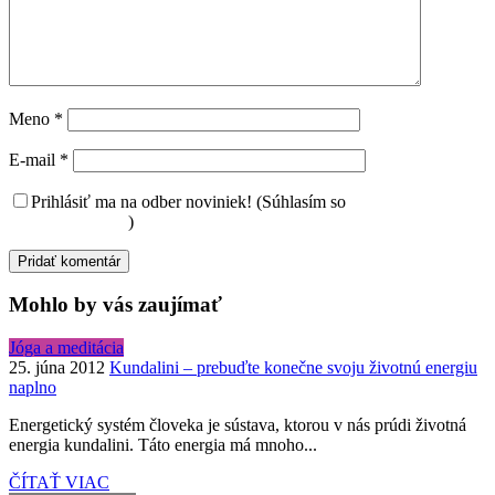
Meno
*
E-mail
*
Prihlásiť ma na odber noviniek! (Súhlasím so
spracovaním
osobných údajov
)
Mohlo by vás zaujímať
Jóga a meditácia
25. júna 2012
Kundalini – prebuďte konečne svoju životnú energiu
naplno
Energetický systém človeka je sústava, ktorou v nás prúdi životná
energia kundalini. Táto energia má mnoho...
ČÍTAŤ VIAC