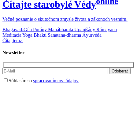
online
Čítajte starobylé Védy
Večné poznanie o skutočnom zmysle života a zákonoch vesmíru.
Bhagavad-Gíta
Purány
Mahábharata
Upanišády
Rámayana
Meditácia
Yoga
Bhakti
Sanatana-dharma
Áyurvéda
Čítaj teraz
Newsletter
Súhlasím so
spracovaním os. údajov