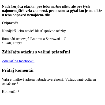
Nadväzujúca otázka: pre teba možno nikto ale pre tých
najmocnejších vela znamená. preto som sa pýtal kto je to. takže
u teba odpoved nenájdem. dik
Odpoveď:
Nenájdeš, lebo nevieš klásť správne otázky.
Ilumináti uctievajú Brahmu a Saraswatí – G
a Kali, Durgu….
Zdieľajte otázku s vašimi priateľmi
Zdieľať na facebooku
Pridaj komentár
Vaša e-mailová adresa nebude zverejnená.
Vyžadované polia sú
označené
*
Komentár
*