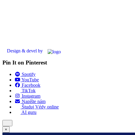
Design & devel by
Pin It on Pinterest
Spotify
YouTube
Facebook
TikTok
Instagram
Napíšte nám
Študuj Védy online
AI guru
×