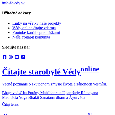
info@vedy.sk
Užitočné odkazy
Linky na všetky naše projekty
Védy online čítajte zdarma
Youtube kanál s prednáškami
Naša Yogapit komunita
Sledujte nás na:
online
Čítajte starobylé Védy
Večné poznanie o skutočnom zmysle života a zákonoch vesmíru.
Bhagavad-Gíta
Purány
Mahábharata
Upanišády
Rámayana
Meditácia
Yoga
Bhakti
Sanatana-dharma
Áyurvéda
Čítaj teraz