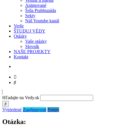
Vesmír a miesta
Animované
Šríla Prabhupáda
Sekty
Náš Youtube kanál
Verše
ŠTUDUJ VÉDY
Otázky
Vaše otázky
Slovník
NAŠE PROJEKTY
Kontakt
Hľadajte na Vedy.sk
Vytriedené
Zaujímavosti
Pojmy
Otázka: