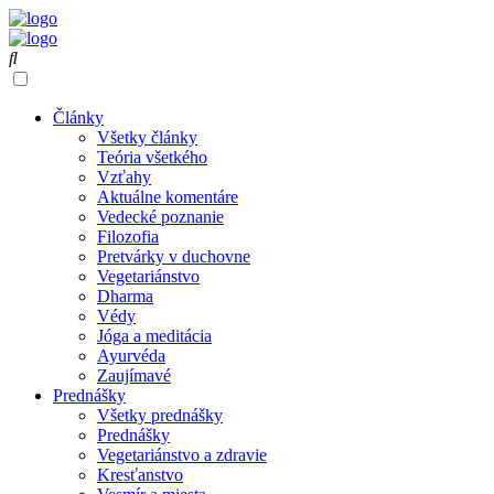
Články
Všetky články
Teória všetkého
Vzťahy
Aktuálne komentáre
Vedecké poznanie
Filozofia
Pretvárky v duchovne
Vegetariánstvo
Dharma
Védy
Jóga a meditácia
Ayurvéda
Zaujímavé
Prednášky
Všetky prednášky
Prednášky
Vegetariánstvo a zdravie
Kresťanstvo