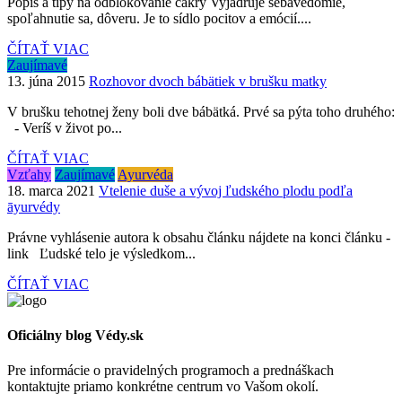
Popis a tipy na odblokovanie čakry Vyjadruje sebavedomie,
spoľahnutie sa, dôveru. Je to sídlo pocitov a emócií....
ČÍTAŤ VIAC
Zaujímavé
13. júna 2015
Rozhovor dvoch bábätiek v brušku matky
V brušku tehotnej ženy boli dve bábätká. Prvé sa pýta toho druhého:
- Veríš v život po...
ČÍTAŤ VIAC
Vzťahy
Zaujímavé
Ayurvéda
18. marca 2021
Vtelenie duše a vývoj ľudského plodu podľa
āyurvédy
Právne vyhlásenie autora k obsahu článku nájdete na konci článku -
link Ľudské telo je výsledkom...
ČÍTAŤ VIAC
Oficiálny blog Védy.sk
Pre informácie o pravidelných programoch a prednáškach
kontaktujte priamo konkrétne centrum vo Vašom okolí.