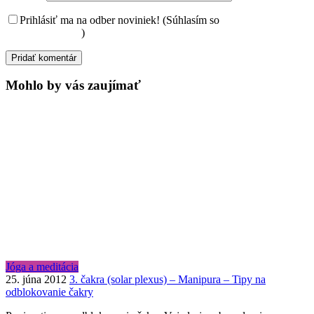
Prihlásiť ma na odber noviniek! (Súhlasím so
spracovaním
osobných údajov
)
Mohlo by vás zaujímať
Jóga a meditácia
25. júna 2012
3. čakra (solar plexus) – Manipura – Tipy na
odblokovanie čakry