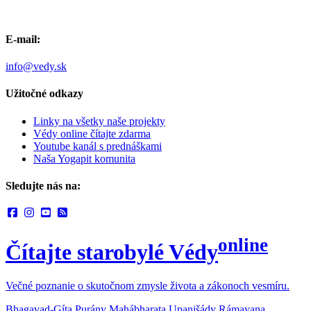
E-mail:
info@vedy.sk
Užitočné odkazy
Linky na všetky naše projekty
Védy online čítajte zdarma
Youtube kanál s prednáškami
Naša Yogapit komunita
Sledujte nás na:
online
Čítajte starobylé Védy
Večné poznanie o skutočnom zmysle života a zákonoch vesmíru.
Bhagavad-Gíta
Purány
Mahábharata
Upanišády
Rámayana