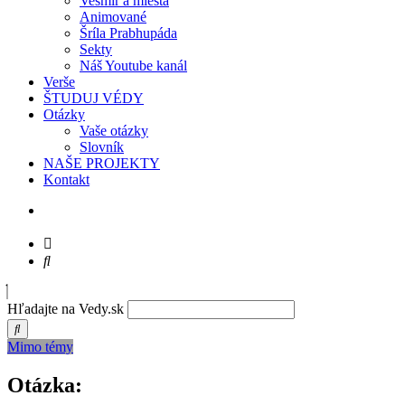
Vesmír a miesta
Animované
Šríla Prabhupáda
Sekty
Náš Youtube kanál
Verše
ŠTUDUJ VÉDY
Otázky
Vaše otázky
Slovník
NAŠE PROJEKTY
Kontakt
Hľadajte na Vedy.sk
Mimo témy
Otázka: