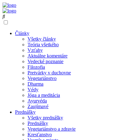
Články
Všetky články
Teória všetkého
Vzťahy
Aktuálne komentáre
Vedecké poznanie
Filozofia
Pretvárky v duchovne
Vegetariánstvo
Dharma
Védy
Jóga a meditácia
Ayurvéda
Zaujímavé
Prednášky
Všetky prednášky
Prednášky
Vegetariánstvo a zdravie
Kresťanstvo