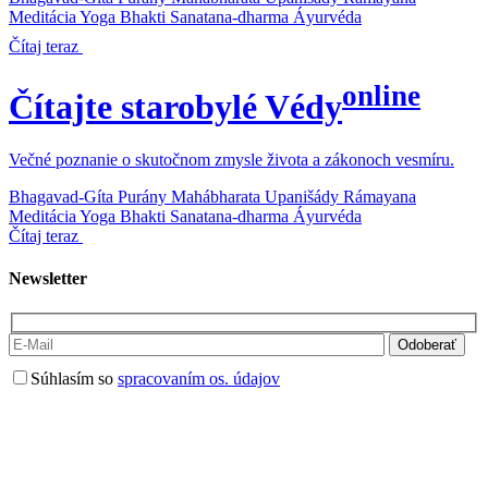
Meditácia
Yoga
Bhakti
Sanatana-dharma
Áyurvéda
Čítaj teraz
online
Čítajte starobylé Védy
Večné poznanie o skutočnom zmysle života a zákonoch vesmíru.
Bhagavad-Gíta
Purány
Mahábharata
Upanišády
Rámayana
Meditácia
Yoga
Bhakti
Sanatana-dharma
Áyurvéda
Čítaj teraz
Newsletter
Súhlasím so
spracovaním os. údajov