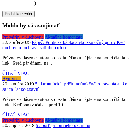
osobných údajov
)
Mohlo by vás zaujímať
Pretvárky v duchovne
Aktuálne komentáre
22. apríla 2025
Pápež: Politická bábka alebo skutočný guru? Keď
duchovno prehráva s diplomaciou
Právne vyhlásenie autora k obsahu článku nájdete na konci článku -
link Pred pár dňami, na...
ČÍTAŤ VIAC
Ayurvéda
29. januára 2019
5 alarmujúcich príčin nefunkčného trávenia a ako
sa ich ľahko zbaviť
Právne vyhlásenie autora k obsahu článku nájdete na konci článku -
link Keď som začal asi pred 10...
ČÍTAŤ VIAC
Pretvárky v duchovne
Aktuálne komentáre
20. augusta 2018
Slabosť prítomného okamihu