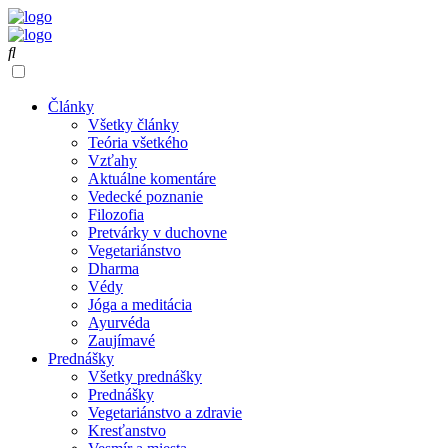
Články
Všetky články
Teória všetkého
Vzťahy
Aktuálne komentáre
Vedecké poznanie
Filozofia
Pretvárky v duchovne
Vegetariánstvo
Dharma
Védy
Jóga a meditácia
Ayurvéda
Zaujímavé
Prednášky
Všetky prednášky
Prednášky
Vegetariánstvo a zdravie
Kresťanstvo