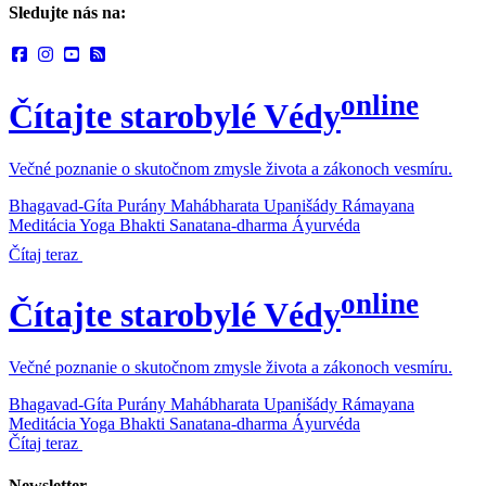
Sledujte nás na:
online
Čítajte starobylé Védy
Večné poznanie o skutočnom zmysle života a zákonoch vesmíru.
Bhagavad-Gíta
Purány
Mahábharata
Upanišády
Rámayana
Meditácia
Yoga
Bhakti
Sanatana-dharma
Áyurvéda
Čítaj teraz
online
Čítajte starobylé Védy
Večné poznanie o skutočnom zmysle života a zákonoch vesmíru.
Bhagavad-Gíta
Purány
Mahábharata
Upanišády
Rámayana
Meditácia
Yoga
Bhakti
Sanatana-dharma
Áyurvéda
Čítaj teraz
Newsletter