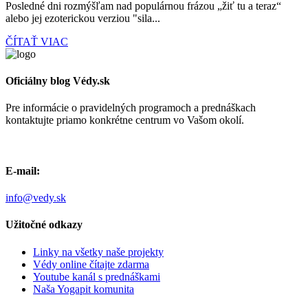
Posledné dni rozmýšľam nad populárnou frázou „žiť tu a teraz“
alebo jej ezoterickou verziou "sila...
ČÍTAŤ VIAC
Oficiálny blog Védy.sk
Pre informácie o pravidelných programoch a prednáškach
kontaktujte priamo konkrétne centrum vo Vašom okolí.
E-mail:
info@vedy.sk
Užitočné odkazy
Linky na všetky naše projekty
Védy online čítajte zdarma
Youtube kanál s prednáškami
Naša Yogapit komunita