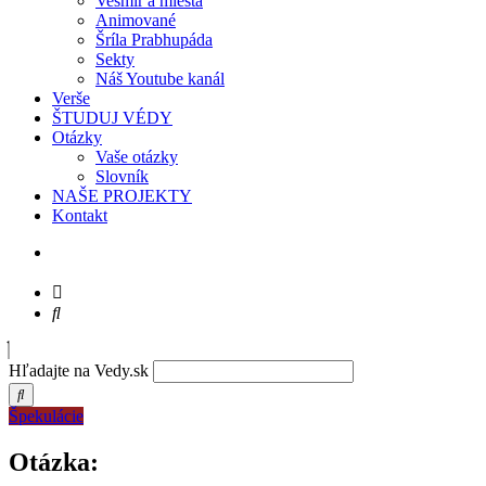
Vesmír a miesta
Animované
Šríla Prabhupáda
Sekty
Náš Youtube kanál
Verše
ŠTUDUJ VÉDY
Otázky
Vaše otázky
Slovník
NAŠE PROJEKTY
Kontakt
Hľadajte na Vedy.sk
Špekulácie
Otázka: