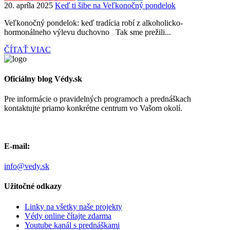
20. apríla 2025
Keď ti šibe na Veľkonočný pondelok
Veľkonočný pondelok: keď tradícia robí z alkoholicko-
hormonálneho výlevu duchovno Tak sme prežili...
ČÍTAŤ VIAC
Oficiálny blog Védy.sk
Pre informácie o pravidelných programoch a prednáškach
kontaktujte priamo konkrétne centrum vo Vašom okolí.
E-mail:
info@vedy.sk
Užitočné odkazy
Linky na všetky naše projekty
Védy online čítajte zdarma
Youtube kanál s prednáškami