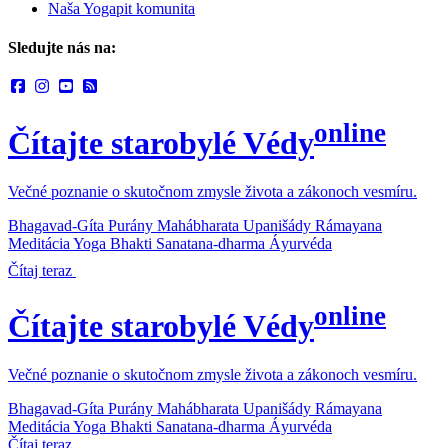
Naša Yogapit komunita
Sledujte nás na:
online
Čítajte starobylé Védy
Večné poznanie o skutočnom zmysle života a zákonoch vesmíru.
Bhagavad-Gíta
Purány
Mahábharata
Upanišády
Rámayana
Meditácia
Yoga
Bhakti
Sanatana-dharma
Áyurvéda
Čítaj teraz
online
Čítajte starobylé Védy
Večné poznanie o skutočnom zmysle života a zákonoch vesmíru.
Bhagavad-Gíta
Purány
Mahábharata
Upanišády
Rámayana
Meditácia
Yoga
Bhakti
Sanatana-dharma
Áyurvéda
Čítaj teraz