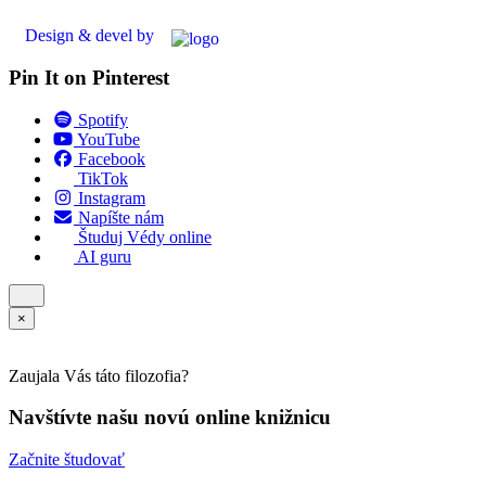
Design & devel by
Pin It on Pinterest
Spotify
YouTube
Facebook
TikTok
Instagram
Napíšte nám
Študuj Védy online
AI guru
×
Zaujala Vás táto filozofia?
Navštívte našu novú online knižnicu
Začnite študovať