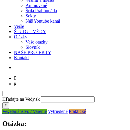
Vesmír a miesta
Animované
Šríla Prabhupáda
Sekty
Náš Youtube kanál
Verše
ŠTUDUJ VÉDY
Otázky
Vaše otázky
Slovník
NAŠE PROJEKTY
Kontakt
Hľadajte na Vedy.sk
Vegetariánstvo / Varenie
Vytriedené
Praktické
Otázka: