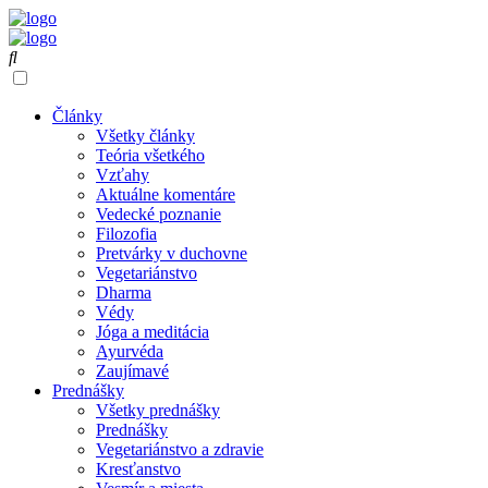
Články
Všetky články
Teória všetkého
Vzťahy
Aktuálne komentáre
Vedecké poznanie
Filozofia
Pretvárky v duchovne
Vegetariánstvo
Dharma
Védy
Jóga a meditácia
Ayurvéda
Zaujímavé
Prednášky
Všetky prednášky
Prednášky
Vegetariánstvo a zdravie
Kresťanstvo