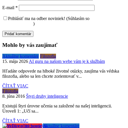
E-mail
*
Prihlásiť ma na odber noviniek! (Súhlasím so
spracovaním
osobných údajov
)
Mohlo by vás zaujímať
Aktuálne komentáre
Filozofia
15. mája 2026
AI guru na našom webe vám je k službám
Hľadáte odpovede na hlboké životné otázky, zaujíma vás védska
filozofia, alebo sa len chcete zorientovať v...
ČÍTAŤ VIAC
Filozofia
8. júna 2016
Štyri druhy inteligencie
Existujú štyri úrovne učenia sa založené na našej inteligencii.
Úroveň 1: „Učí sa...
ČÍTAŤ VIAC
Pretvárky v duchovne
Aktuálne komentáre