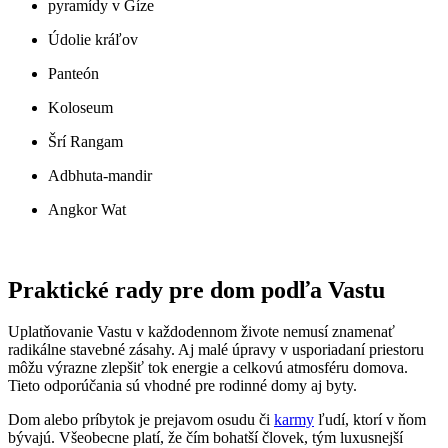
pyramídy v Gíze
Údolie kráľov
Panteón
Koloseum
Šrí Rangam
Adbhuta-mandir
Angkor Wat
Praktické rady pre dom podľa Vastu
Uplatňovanie Vastu v každodennom živote nemusí znamenať
radikálne stavebné zásahy. Aj malé úpravy v usporiadaní priestoru
môžu výrazne zlepšiť tok energie a celkovú atmosféru domova.
Tieto odporúčania sú vhodné pre rodinné domy aj byty.
Dom alebo príbytok je prejavom osudu či
karmy
ľudí, ktorí v ňom
bývajú. Všeobecne platí, že čím bohatší človek, tým luxusnejší