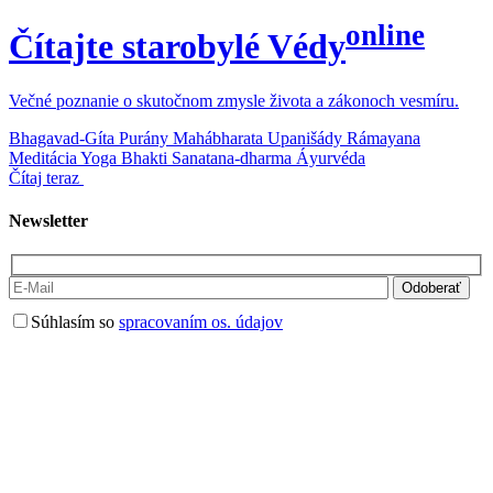
online
Čítajte starobylé Védy
Večné poznanie o skutočnom zmysle života a zákonoch vesmíru.
Bhagavad-Gíta
Purány
Mahábharata
Upanišády
Rámayana
Meditácia
Yoga
Bhakti
Sanatana-dharma
Áyurvéda
Čítaj teraz
Newsletter
Súhlasím so
spracovaním os. údajov