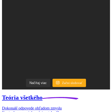
Načítaj viac
Začni sledovať
Teória
všetkého
Dokonalé odpovede ohľadom zmyslu