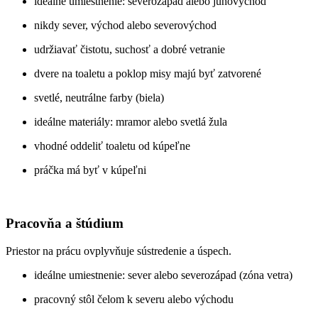
ideálne umiestnenie: severozápad alebo juhovýchod
nikdy sever, východ alebo severovýchod
udržiavať čistotu, suchosť a dobré vetranie
dvere na toaletu a poklop misy majú byť zatvorené
svetlé, neutrálne farby (biela)
ideálne materiály: mramor alebo svetlá žula
vhodné oddeliť toaletu od kúpeľne
práčka má byť v kúpeľni
Pracovňa a štúdium
Priestor na prácu ovplyvňuje sústredenie a úspech.
ideálne umiestnenie: sever alebo severozápad (zóna vetra)
pracovný stôl čelom k severu alebo východu