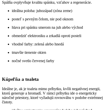
Spálňa ovplyvňuje kvalitu spánku, vzťahov a regenerácie.
ideálna poloha: juhozápad (zóna zeme)
posteľ s pevným čelom, nie pod oknom
hlava pri spánku smerom na juh alebo východ
obmedziť elektroniku a zrkadlá oproti posteli
vhodné farby: zelená alebo hnedá
tmavšie tienenie okien
nočné svetlo červenej farby
Kúpeľňa a toaleta
Ideálne je, ak je toaleta mimo príbytku, kvôli negatívnej energii,
ktorú generuje a hromadí. V rámci príbytku ide o energeticky
náročné priestory, ktoré vyžadujú rovnováhu v podobe extrémnej
čistoty.