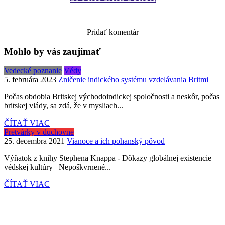
Zobraziť komentáre
Pridať komentár
Mohlo by vás zaujímať
Vedecké poznanie
Védy
5. februára 2023
Zničenie indického systému vzdelávania Britmi
Počas obdobia Britskej východoindickej spoločnosti a neskôr, počas
britskej vlády, sa zdá, že v mysliach...
ČÍTAŤ VIAC
Pretvárky v duchovne
25. decembra 2021
Vianoce a ich pohanský pôvod
Výňatok z knihy Stephena Knappa - Dôkazy globálnej existencie
védskej kultúry Nepoškvrnené...
ČÍTAŤ VIAC