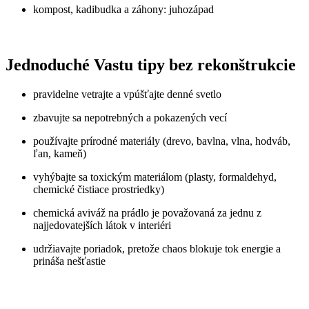
kompost, kadibudka a záhony: juhozápad
Jednoduché Vastu tipy bez rekonštrukcie
pravidelne vetrajte a vpúšťajte denné svetlo
zbavujte sa nepotrebných a pokazených vecí
používajte prírodné materiály (drevo, bavlna, vlna, hodváb,
ľan, kameň)
vyhýbajte sa toxickým materiálom (plasty, formaldehyd,
chemické čistiace prostriedky)
chemická aviváž na prádlo je považovaná za jednu z
najjedovatejších látok v interiéri
udržiavajte poriadok, pretože chaos blokuje tok energie a
prináša nešťastie