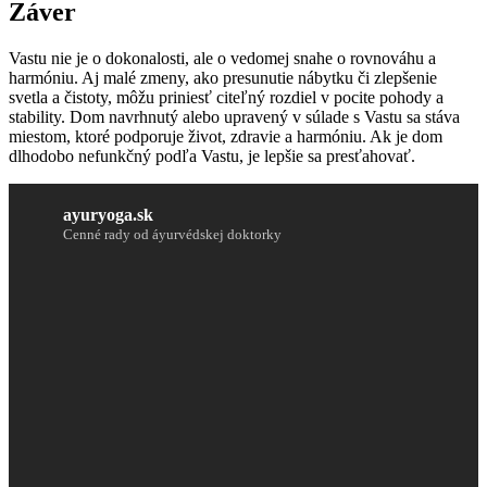
Záver
Vastu nie je o dokonalosti, ale o vedomej snahe o rovnováhu a
harmóniu. Aj malé zmeny, ako presunutie nábytku či zlepšenie
svetla a čistoty, môžu priniesť citeľný rozdiel v pocite pohody a
stability. Dom navrhnutý alebo upravený v súlade s Vastu sa stáva
miestom, ktoré podporuje život, zdravie a harmóniu. Ak je dom
dlhodobo nefunkčný podľa Vastu, je lepšie sa presťahovať.
ayuryoga.sk
Cenné rady od áyurvédskej doktorky