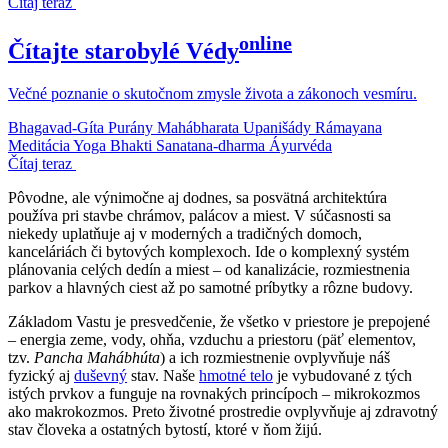
Čítaj teraz
online
Čítajte starobylé Védy
Večné poznanie o skutočnom zmysle života a zákonoch vesmíru.
Bhagavad-Gíta
Purány
Mahábharata
Upanišády
Rámayana
Meditácia
Yoga
Bhakti
Sanatana-dharma
Áyurvéda
Čítaj teraz
Pôvodne, ale výnimočne aj dodnes, sa posvätná architektúra
používa pri stavbe chrámov, palácov a miest. V súčasnosti sa
niekedy uplatňuje aj v moderných a tradičných domoch,
kanceláriách či bytových komplexoch. Ide o komplexný systém
plánovania celých dedín a miest – od kanalizácie, rozmiestnenia
parkov a hlavných ciest až po samotné príbytky a rôzne budovy.
Základom Vastu je presvedčenie, že všetko v priestore je prepojené
– energia zeme, vody, ohňa, vzduchu a priestoru (päť elementov,
tzv.
Pancha Mahábhúta
) a ich rozmiestnenie ovplyvňuje náš
fyzický aj
duševný
stav. Naše
hmotné telo
je vybudované z tých
istých prvkov a funguje na rovnakých princípoch – mikrokozmos
ako makrokozmos. Preto životné prostredie ovplyvňuje aj zdravotný
stav človeka a ostatných bytostí, ktoré v ňom žijú.