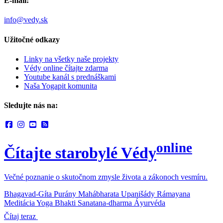
E-mail:
info@vedy.sk
Užitočné odkazy
Linky na všetky naše projekty
Védy online čítajte zdarma
Youtube kanál s prednáškami
Naša Yogapit komunita
Sledujte nás na:
online
Čítajte starobylé Védy
Večné poznanie o skutočnom zmysle života a zákonoch vesmíru.
Bhagavad-Gíta
Purány
Mahábharata
Upanišády
Rámayana
Meditácia
Yoga
Bhakti
Sanatana-dharma
Áyurvéda
Čítaj teraz