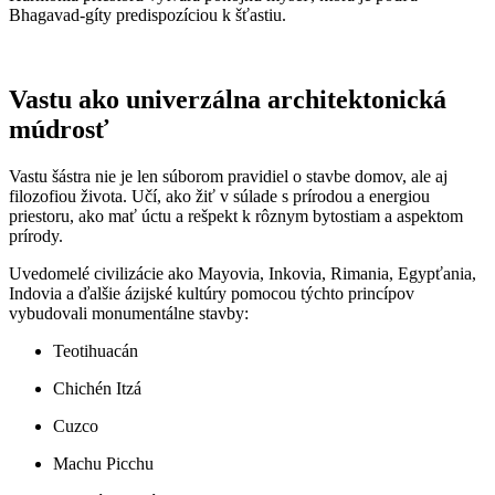
Bhagavad-gíty predispozíciou k šťastiu.
Vastu ako univerzálna architektonická
múdrosť
Vastu šástra nie je len súborom pravidiel o stavbe domov, ale aj
filozofiou života. Učí, ako žiť v súlade s prírodou a energiou
priestoru, ako mať úctu a rešpekt k rôznym bytostiam a aspektom
prírody.
Uvedomelé civilizácie ako Mayovia, Inkovia, Rimania, Egypťania,
Indovia a ďalšie ázijské kultúry pomocou týchto princípov
vybudovali monumentálne stavby:
Teotihuacán
Chichén Itzá
Cuzco
Machu Picchu