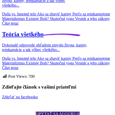
života, karmy, reinkarnácie a tak vôbec
všetkého...
Duša vs. hmotné telo
Ako sa zbaviť karmy
Prečo sa reinkarnujeme
Materializmus
Existuje Boh?
Skutočná yoga
Vesmír a jeho zákony
Čítaj teraz
Teória
všetkého
Dokonalé odpovede ohľadom zmyslu života, karmy,
reinkarnácie a tak vôbec všetkého...
Duša vs. hmotné telo
Ako sa zbaviť karmy
Prečo sa reinkarnujeme
Materializmus
Existuje Boh?
Skutočná yoga
Vesmír a jeho zákony
Čítaj
teraz
Post Views:
700
Zdieľajte článok s vašimi priateľmi
Zdieľať na facebooku
OPÝTAŤ SA AI GURUA