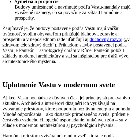
Symetria a proporcie
Budovy umiestnené a navrhnuté podľa Vastu-mandaly majú
vyvážené rozmery, čo sa považuje za základ harmónie a
prosperity.
Zaujímavé je, že budovy postavené podľa Vastu majú väčšiu
trvácnosť, svojim obyvateľom prinášajú blahobyt, zdravie a
prosperitu a v neposlednom rade uľahčujú aj
duchovný rozvoj
(„v
zdravom tele zdravý duch“). Príkladom stavby postavenej podľa
Vastu je Panteón – astrologický chrám v Ríme. Panteón položil
základy modernej architektúry a stal sa inšpiráciou pre ďalší vývoj
architektonického myslenia.
Uplatnenie Vastu v modernom svete
Aj keď Vastu pochádza z dávnych čias, jej princípy sú prekvapivo
aktuálne. Architekti a interiéroví dizajnéri ich využívajú na
vytváranie priestorov, ktoré podporujú pozitívnu energiu a pohodu.
Mnohé odporúčania – ako dostatok prirodzeného svetla, prúdenie
čerstvého vzduchu či logické usporiadanie funkčných zón – sú v
súlade s modernou architektúrou aj psychológiou bývania.
Harmónia priestoru vytvára pokojnú myseľ, ktorá je podľa