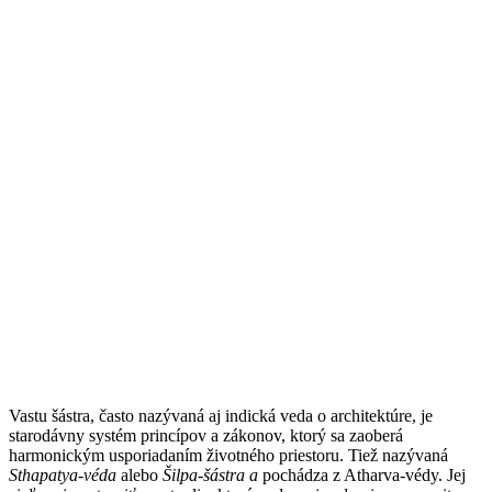
2. februára 2026
🕐 4 min
Vastu šástra, často nazývaná aj indická veda o architektúre, je
starodávny systém princípov a zákonov, ktorý sa zaoberá
harmonickým usporiadaním životného priestoru. Tiež nazývaná
Sthapatya-véda
alebo
Šilpa-šástra a
pochádza z Atharva-védy. Jej