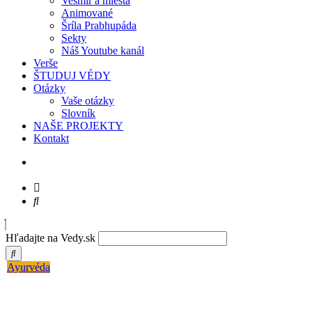
Vesmír a miesta
Animované
Šríla Prabhupáda
Sekty
Náš Youtube kanál
Verše
ŠTUDUJ VÉDY
Otázky
Vaše otázky
Slovník
NAŠE PROJEKTY
Kontakt
Hľadajte na Vedy.sk
Ayurvéda
Úvod do Vastu – posvätnej architektúry