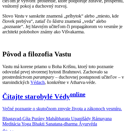
cieľom je vytvoriť prostredie, ktoré podporuje zdravie, prosperitu,
vnútorný pokoj a duchovný rozvoj.
Slovo
Vastu
v sanskrite znamená „príbytok“ alebo „miesto, kde
človek prebýva“, zatiaľ čo
šástra
znamená „veda“ alebo
„poznanie“. Jej hlavným učiteľom či propagátorom vo vesmíre je
architekt polobohov známy ako Višvakarma.
Pôvod a filozofia Vastu
Vastu má korene priamo u Boha Krišnu, ktorý toto poznanie
odovzdal prvej stvorenej bytosti Brahmovi. Zachovalo sa
prostredníctvom
parampary
– duchovnej postupnosti učiteľov – v
staroindických
Védach
, konkrétne v Atharva-véde.
online
Čítajte starobylé Védy
Večné poznanie o skutočnom zmysle života a zákonoch vesmíru.
Bhagavad-Gíta
Purány
Mahábharata
Upanišády
Rámayana
Meditácia
Yoga
Bhakti
Sanatana-dharma
Áyurvéda