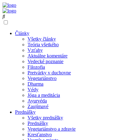
Články
Všetky články
Teória všetkého
Vzťahy
Aktuálne komentáre
Vedecké poznanie
Filozofia
Pretvárky v duchovne
Vegetariánstvo
Dharma
Védy
Jóga a meditácia
Ayurvéda
Zaujímavé
Prednášky
Všetky prednášky
Prednášky
Vegetariánstvo a zdravie
Kresťanstvo