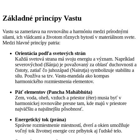
Základné princípy Vastu
Vastu sa zameriava na rovnováhu a harmóniu medzi prírodnými
silami, ich vládcami a životom rôznych bytostí v materiálnom svete.
Medzi hlavné princípy patria:
Orientácia podľa svetových strán
Každá svetová strana má svoju energiu a význam. Napríklad
severovýchod (Išánja) je považovaný za oblasť duchovnosti a
čistoty, zatiaľ čo juhozápad (Nairutja) symbolizuje stabilitu a
silu. Používa sa tzv. Vastu-mandala ako kompas
harmonického rozmiestnenia elementov.
Päť elementov (Pancha Mahábhúta)
Zem, voda, oheň, vzduch a priestor (éter) musia byť v
harmonickej rovnováhe presne tam, kde majú v priestore
najväčšiu a najsilnejšiu pôsobnosť.
Energetický tok (prána)
Správne rozmiestnenie miestností, dverí a okien umožňuje
voľný tok životnej energie cez príbytok aj ľudské telo.