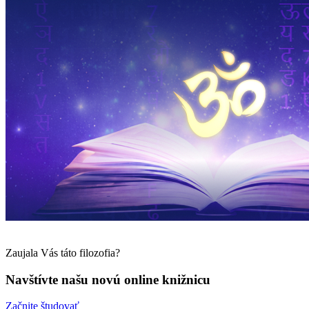
Zaujala Vás táto filozofia?
Navštívte našu novú online knižnicu
Začnite študovať