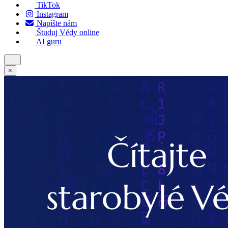
TikTok
Instagram
Napíšte nám
Študuj Védy online
AI guru
×