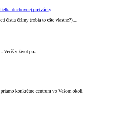
ádielka duchovnej pretvárky
čistia čižmy (robia to ešte vlastne?),...
 Veríš v život po...
e priamo konkrétne centrum vo Vašom okolí.