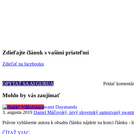
27. decembra 2019
🕐 0 min
Zdieľajte článok s vašimi priateľmi
Zdieľať na facebooku
OPÝTAŤ SA AI GURUA
Zobraziť komentáre
Pridať komentár
Mohlo by vás zaujímať
Pretvárky v duchovne
3. augusta 2019
Daniel Máčovský, prvý slovenský samozvaný swami
Právne vyhlásenie autora k obsahu článku nájdete na konci článku - 
ČÍTAŤ VIAC