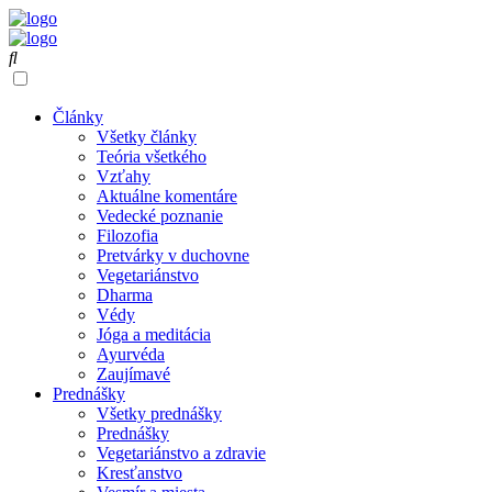
Články
Všetky články
Teória všetkého
Vzťahy
Aktuálne komentáre
Vedecké poznanie
Filozofia
Pretvárky v duchovne
Vegetariánstvo
Dharma
Védy
Jóga a meditácia
Ayurvéda
Zaujímavé
Prednášky
Všetky prednášky
Prednášky
Vegetariánstvo a zdravie
Kresťanstvo