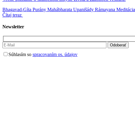
Bhagavad-Gíta
Purány
Mahábharata
Upanišády
Rámayana
Meditácia
Čítaj teraz
Newsletter
Súhlasím so
spracovaním os. údajov