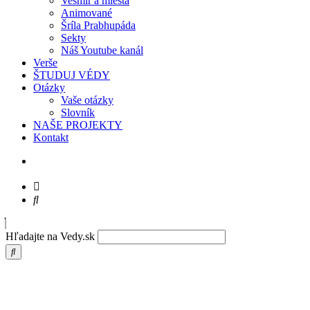
Vesmír a miesta
Animované
Šríla Prabhupáda
Sekty
Náš Youtube kanál
Verše
ŠTUDUJ VÉDY
Otázky
Vaše otázky
Slovník
NAŠE PROJEKTY
Kontakt
Hľadajte na Vedy.sk
Prabhupáda – Nestrpím žiadnych leňochov