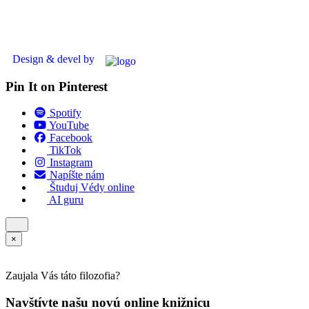
Design & devel by
Pin It on Pinterest
Spotify
YouTube
Facebook
TikTok
Instagram
Napíšte nám
Študuj Védy online
AI guru
×
Zaujala Vás táto filozofia?
Navštívte našu novú online knižnicu