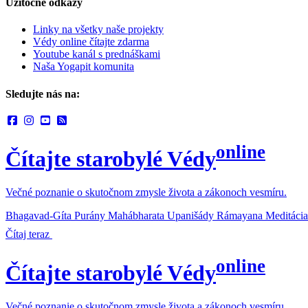
Užitočné odkazy
Linky na všetky naše projekty
Védy online čítajte zdarma
Youtube kanál s prednáškami
Naša Yogapit komunita
Sledujte nás na:
online
Čítajte starobylé Védy
Večné poznanie o skutočnom zmysle života a zákonoch vesmíru.
Bhagavad-Gíta
Purány
Mahábharata
Upanišády
Rámayana
Meditácia
Čítaj teraz
online
Čítajte starobylé Védy
Večné poznanie o skutočnom zmysle života a zákonoch vesmíru.