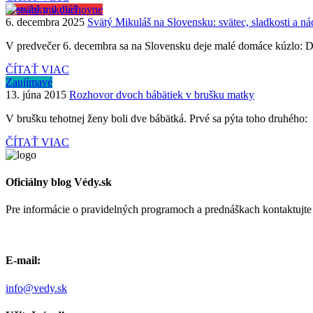
Pretvárky v duchovne
6. decembra 2025
Svätý Mikuláš na Slovensku: svätec, sladkosti a n
V predvečer 6. decembra sa na Slovensku deje malé domáce kúzlo: Deti 
ČÍTAŤ VIAC
Zaujímavé
13. júna 2015
Rozhovor dvoch bábätiek v brušku matky
V brušku tehotnej ženy boli dve bábätká. Prvé sa pýta toho druhého: -
ČÍTAŤ VIAC
Oficiálny blog Védy.sk
Pre informácie o pravidelných programoch a prednáškach kontaktujt
E-mail:
info@vedy.sk