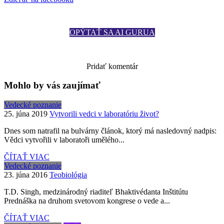
OPÝTAŤ SA AI GURUA
Zobraziť komentáre
Pridať komentár
Mohlo by vás zaujímať
Vedecké poznanie
25. júna 2019
Vytvorili vedci v laboratóriu život?
Dnes som natrafil na bulvárny článok, ktorý má nasledovný nadpis:
Vědci vytvořili v laboratoři umělého...
ČÍTAŤ VIAC
Vedecké poznanie
23. júna 2016
Teobiológia
T.D. Singh, medzinárodný riaditeľ Bhaktivédanta Inštitútu
Prednáška na druhom svetovom kongrese o vede a...
ČÍTAŤ VIAC