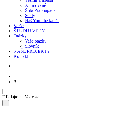
Vesmír a miesta
Animované
Šríla Prabhupáda
Sekty
Náš Youtube kanál
Verše
ŠTUDUJ VÉDY
Otázky
Vaše otázky
Slovník
NAŠE PROJEKTY
Kontakt
Hľadajte na Vedy.sk
Prabhupáda – Moji žiaci sú mojou