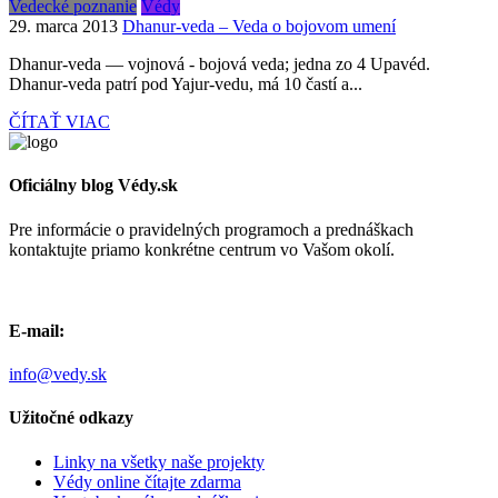
Vedecké poznanie
Védy
29. marca 2013
Dhanur-veda – Veda o bojovom umení
Dhanur-veda — vojnová - bojová veda; jedna zo 4 Upavéd.
Dhanur-veda patrí pod Yajur-vedu, má 10 častí a...
ČÍTAŤ VIAC
Oficiálny blog Védy.sk
Pre informácie o pravidelných programoch a prednáškach
kontaktujte priamo konkrétne centrum vo Vašom okolí.
E-mail:
info@vedy.sk
Užitočné odkazy
Linky na všetky naše projekty
Védy online čítajte zdarma