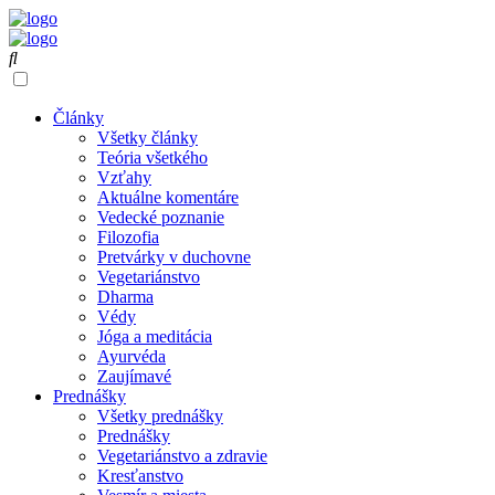
Články
Všetky články
Teória všetkého
Vzťahy
Aktuálne komentáre
Vedecké poznanie
Filozofia
Pretvárky v duchovne
Vegetariánstvo
Dharma
Védy
Jóga a meditácia
Ayurvéda
Zaujímavé
Prednášky
Všetky prednášky
Prednášky
Vegetariánstvo a zdravie
Kresťanstvo