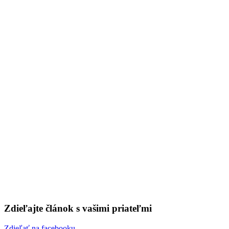
neoddeliteľnou súčasťou – 368
20. novembra 2020
🕐 0 min
Zdieľajte článok s vašimi priateľmi
Zdieľať na facebooku