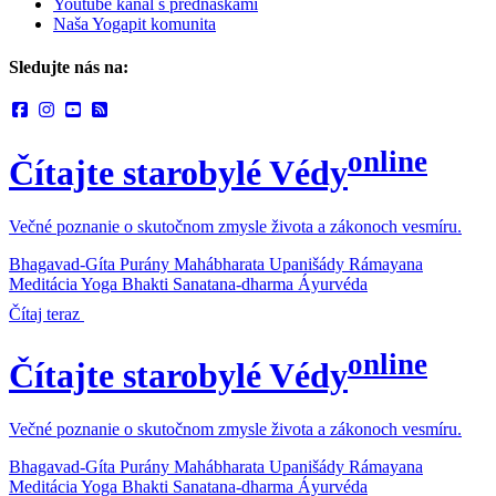
Youtube kanál s prednáškami
Naša Yogapit komunita
Sledujte nás na:
online
Čítajte starobylé Védy
Večné poznanie o skutočnom zmysle života a zákonoch vesmíru.
Bhagavad-Gíta
Purány
Mahábharata
Upanišády
Rámayana
Meditácia
Yoga
Bhakti
Sanatana-dharma
Áyurvéda
Čítaj teraz
online
Čítajte starobylé Védy
Večné poznanie o skutočnom zmysle života a zákonoch vesmíru.
Bhagavad-Gíta
Purány
Mahábharata
Upanišády
Rámayana
Meditácia
Yoga
Bhakti
Sanatana-dharma
Áyurvéda