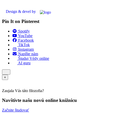
Design & devel by
Pin It on Pinterest
Spotify
YouTube
Facebook
TikTok
Instagram
Napíšte nám
Študuj Védy online
AI guru
×
Zaujala Vás táto filozofia?
Navštívte našu novú online knižnicu
Začnite študovať