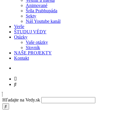
Vesmír a miesta
Animované
Šríla Prabhupáda
Sekty
Náš Youtube kanál
Verše
ŠTUDUJ VÉDY
Otázky
Vaše otázky
Slovník
NAŠE PROJEKTY
Kontakt
Hľadajte na Vedy.sk
Prabhupáda – Malá chyba zničí celý