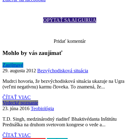
OPÝTAŤ SA AI GURUA
Zobraziť komentáre
Pridať komentár
Mohlo by vás zaujímať
Zaujímavé
29. augusta 2012
Bezvýchodisková situácia
Mudrci hovoria, že bezvýchodisková situácia ukazuje na Ugra
(veľmi negatívnu) karmu človeka. To znamená, že...
ČÍTAŤ VIAC
Vedecké poznanie
23. júna 2016
Teobiológia
T.D. Singh, medzinárodný riaditeľ Bhaktivédanta Inštitútu
Prednáška na druhom svetovom kongrese o vede a...
ČÍTAŤ VIAC