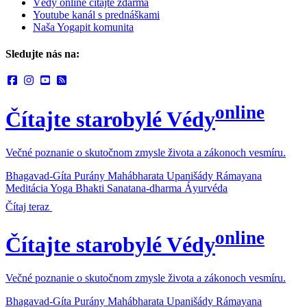
Védy online čítajte zdarma
Youtube kanál s prednáškami
Naša Yogapit komunita
Sledujte nás na:
online
Čítajte starobylé Védy
Večné poznanie o skutočnom zmysle života a zákonoch vesmíru.
Bhagavad-Gíta
Purány
Mahábharata
Upanišády
Rámayana
Meditácia
Yoga
Bhakti
Sanatana-dharma
Áyurvéda
Čítaj teraz
online
Čítajte starobylé Védy
Večné poznanie o skutočnom zmysle života a zákonoch vesmíru.
Bhagavad-Gíta
Purány
Mahábharata
Upanišády
Rámayana