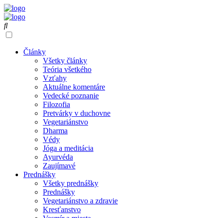
Články
Všetky články
Teória všetkého
Vzťahy
Aktuálne komentáre
Vedecké poznanie
Filozofia
Pretvárky v duchovne
Vegetariánstvo
Dharma
Védy
Jóga a meditácia
Ayurvéda
Zaujímavé
Prednášky
Všetky prednášky
Prednášky
Vegetariánstvo a zdravie
Kresťanstvo