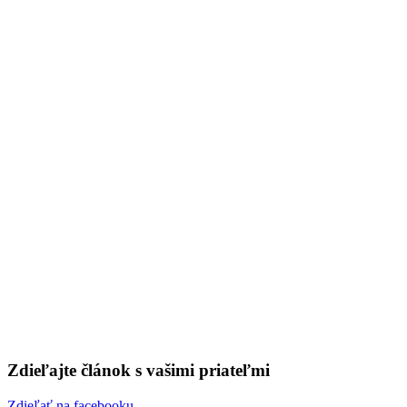
systém – 199
26. septembra 2020
🕐 0 min
Zdieľajte článok s vašimi priateľmi
Zdieľať na facebooku