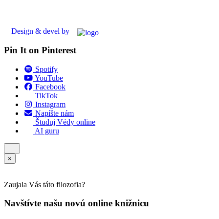
Design & devel by
Pin It on Pinterest
Spotify
YouTube
Facebook
TikTok
Instagram
Napíšte nám
Študuj Védy online
AI guru
×
Zaujala Vás táto filozofia?
Navštívte našu novú online knižnicu