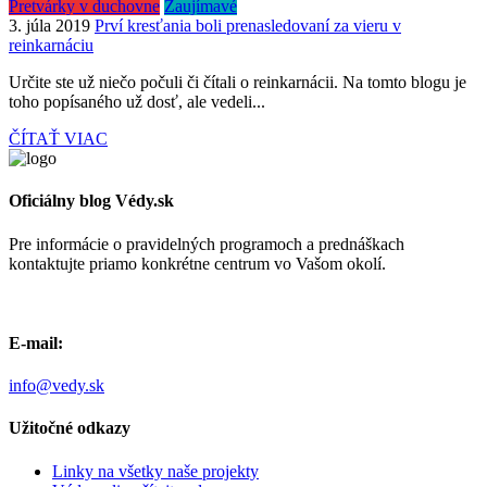
Pretvárky v duchovne
Zaujímavé
3. júla 2019
Prví kresťania boli prenasledovaní za vieru v
reinkarnáciu
Určite ste už niečo počuli či čítali o reinkarnácii. Na tomto blogu je
toho popísaného už dosť, ale vedeli...
ČÍTAŤ VIAC
Oficiálny blog Védy.sk
Pre informácie o pravidelných programoch a prednáškach
kontaktujte priamo konkrétne centrum vo Vašom okolí.
E-mail:
info@vedy.sk
Užitočné odkazy
Linky na všetky naše projekty