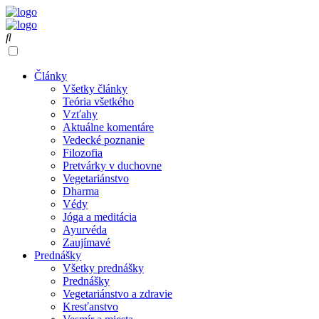
Články
Všetky články
Teória všetkého
Vzťahy
Aktuálne komentáre
Vedecké poznanie
Filozofia
Pretvárky v duchovne
Vegetariánstvo
Dharma
Védy
Jóga a meditácia
Ayurvéda
Zaujímavé
Prednášky
Všetky prednášky
Prednášky
Vegetariánstvo a zdravie
Kresťanstvo