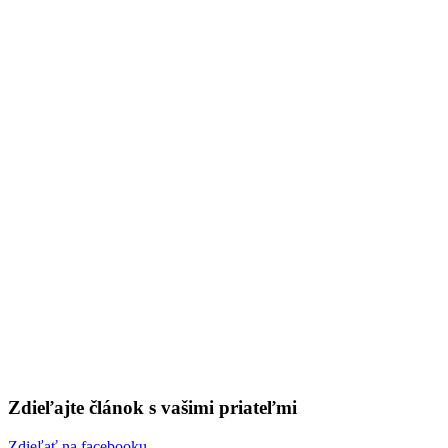
má očistný účinok – 179
24. apríla 2020
🕐 0 min
Zdieľajte článok s vašimi priateľmi
Zdieľať na facebooku