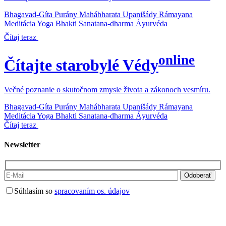
Bhagavad-Gíta
Purány
Mahábharata
Upanišády
Rámayana
Meditácia
Yoga
Bhakti
Sanatana-dharma
Áyurvéda
Čítaj teraz
online
Čítajte starobylé Védy
Večné poznanie o skutočnom zmysle života a zákonoch vesmíru.
Bhagavad-Gíta
Purány
Mahábharata
Upanišády
Rámayana
Meditácia
Yoga
Bhakti
Sanatana-dharma
Áyurvéda
Čítaj teraz
Newsletter
Súhlasím so
spracovaním os. údajov