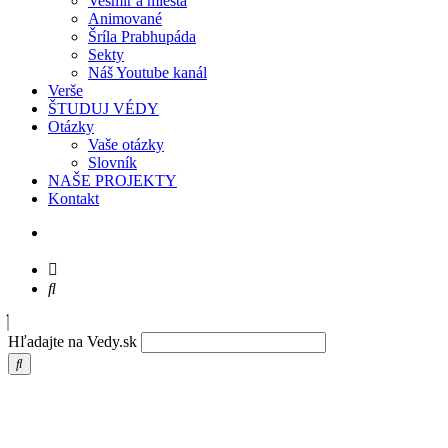
Vesmír a miesta
Animované
Šríla Prabhupáda
Sekty
Náš Youtube kanál
Verše
ŠTUDUJ VÉDY
Otázky
Vaše otázky
Slovník
NAŠE PROJEKTY
Kontakt
Hľadajte na Vedy.sk
Prabhupáda – Hare Krišna Mahá mantra