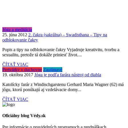
Jóga a meditácia
25. júna 2012
2. čakra (sakrálna) – Swadisthana – Tipy na
odblokovanie čakry
Popis a tipy na odblokovanie čakry Vyjadruje kreativitu, tvorbu a
sexualitu, pretože tá dokáže priniesť život....
ČÍTAŤ VIAC
Pretvárky v duchovne
Zaujímavé
19. októbra 2017
Jóga je podľa farára nástroj od diabla
Katolícky farár z Windischgarstenu Gerhard Maria Wagner (62) má
jógu, ktorú ponúkajú aj vzdelávacie domy...
ČÍTAŤ VIAC
Oficiálny blog Védy.sk
Pre informácie o pravidelných programoch a prednáškach