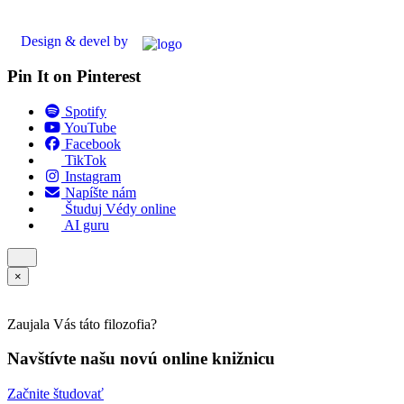
Design & devel by
Pin It on Pinterest
Spotify
YouTube
Facebook
TikTok
Instagram
Napíšte nám
Študuj Védy online
AI guru
×
Zaujala Vás táto filozofia?
Navštívte našu novú online knižnicu
Začnite študovať