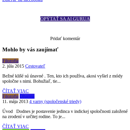
OPÝTAŤ SA AI GURUA
Zobraziť komentáre
Pridať komentár
Mohlo by vás zaujímať
Filozofia
2. júla 2015
Cestovateľ
Bežné klišé sú únavné . Ten, kto ich používa, akosi vyšiel z módy
spoločne s nimi. Bohužiaľ, tie...
ČÍTAŤ VIAC
Filozofia
Dharma
11. mája 2013
4 varny (spoločenské triedy)
Úvod Dodnes je postavenie jedinca v indickej spoločnosti založené
na zrodení v určitej rodine. To je...
ČÍTAŤ VIAC