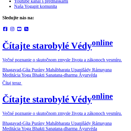
Youtube kanál s prednáškami
Naša Yogapit komunita
Sledujte nás na:
online
Čítajte starobylé Védy
Večné poznanie o skutočnom zmysle života a zákonoch vesmíru.
Bhagavad-Gíta
Purány
Mahábharata
Upanišády
Rámayana
Meditácia
Yoga
Bhakti
Sanatana-dharma
Áyurvéda
Čítaj teraz
online
Čítajte starobylé Védy
Večné poznanie o skutočnom zmysle života a zákonoch vesmíru.
Bhagavad-Gíta
Purány
Mahábharata
Upanišády
Rámayana
Meditácia
Yoga
Bhakti
Sanatana-dharma
Áyurvéda