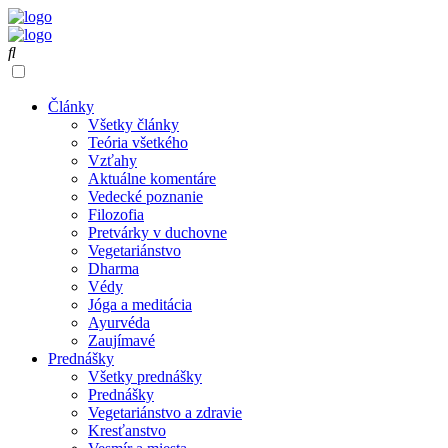
Články
Všetky články
Teória všetkého
Vzťahy
Aktuálne komentáre
Vedecké poznanie
Filozofia
Pretvárky v duchovne
Vegetariánstvo
Dharma
Védy
Jóga a meditácia
Ayurvéda
Zaujímavé
Prednášky
Všetky prednášky
Prednášky
Vegetariánstvo a zdravie
Kresťanstvo