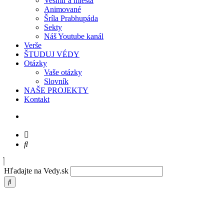
Vesmír a miesta
Animované
Šríla Prabhupáda
Sekty
Náš Youtube kanál
Verše
ŠTUDUJ VÉDY
Otázky
Vaše otázky
Slovník
NAŠE PROJEKTY
Kontakt
Hľadajte na Vedy.sk
Prabhupáda – Bhakti je transcendentálna