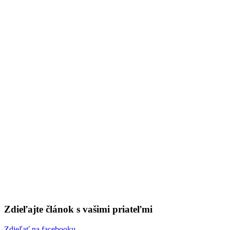
– 271
13. októbra 2020
🕐 0 min
Zdieľajte článok s vašimi priateľmi
Zdieľať na facebooku