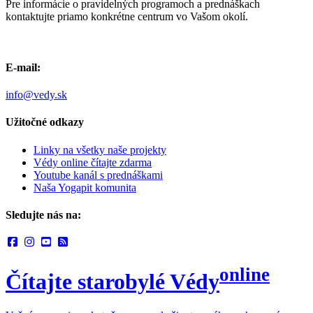
Pre informácie o pravidelných programoch a prednáškach
kontaktujte priamo konkrétne centrum vo Vašom okolí.
E-mail:
info@vedy.sk
Užitočné odkazy
Linky na všetky naše projekty
Védy online čítajte zdarma
Youtube kanál s prednáškami
Naša Yogapit komunita
Sledujte nás na:
online
Čítajte starobylé Védy