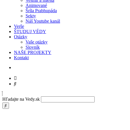
Vesmír a miesta
Animované
Šríla Prabhupáda
Sekty
Náš Youtube kanál
Verše
ŠTUDUJ VÉDY
Otázky
Vaše otázky
Slovník
NAŠE PROJEKTY
Kontakt
Hľadajte na Vedy.sk
Christspiracy