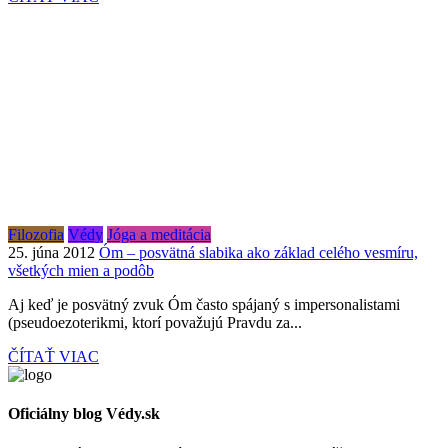
Filozofia
Védy
Jóga a meditácia
25. júna 2012
Óm – posvätná slabika ako základ celého vesmíru,
všetkých mien a podôb
Aj keď je posvätný zvuk Óm často spájaný s impersonalistami
(pseudoezoterikmi, ktorí považujú Pravdu za...
ČÍTAŤ VIAC
Oficiálny blog Védy.sk