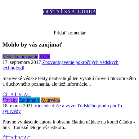
OPÝTAŤ SA AI GURUA
Zobraziť komentáre
Pridať komentár
Mohlo by vás zaujímať
Vedecké poznanie
Védy
17. septembra 2017
Znovuobjavenie pokročilých védskych
technológií
Staroveké védske texty neobsahujú len vysokú úroveň filozofického
a duchovného poznania, ale tiež informácie...
ČÍTAŤ VIAC
Vzťahy
Zaujímavé
Ayurvéda
18. marca 2021
Vtelenie duše a vývoj ľudského plodu podľa
āyurvédy
Právne vyhlásenie autora k obsahu článku nájdete na konci článku -
link Ľudské telo je výsledkom...
ČÍTAŤ VIAC