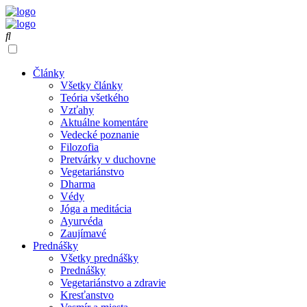
Články
Všetky články
Teória všetkého
Vzťahy
Aktuálne komentáre
Vedecké poznanie
Filozofia
Pretvárky v duchovne
Vegetariánstvo
Dharma
Védy
Jóga a meditácia
Ayurvéda
Zaujímavé
Prednášky
Všetky prednášky
Prednášky
Vegetariánstvo a zdravie
Kresťanstvo