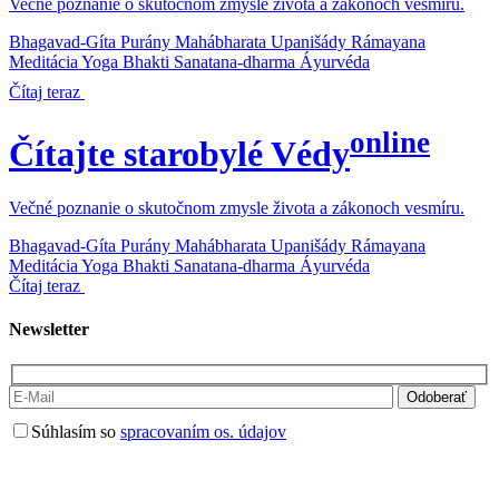
Večné poznanie o skutočnom zmysle života a zákonoch vesmíru.
Bhagavad-Gíta
Purány
Mahábharata
Upanišády
Rámayana
Meditácia
Yoga
Bhakti
Sanatana-dharma
Áyurvéda
Čítaj teraz
online
Čítajte starobylé Védy
Večné poznanie o skutočnom zmysle života a zákonoch vesmíru.
Bhagavad-Gíta
Purány
Mahábharata
Upanišády
Rámayana
Meditácia
Yoga
Bhakti
Sanatana-dharma
Áyurvéda
Čítaj teraz
Newsletter
Súhlasím so
spracovaním os. údajov