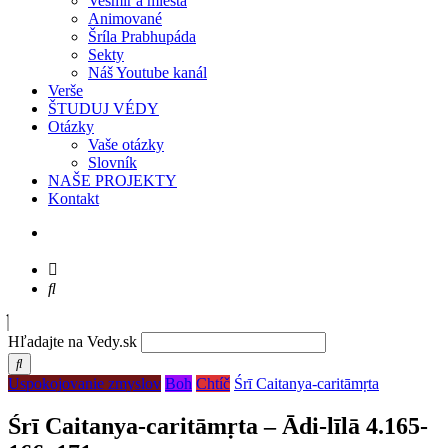
Vesmír a miesta
Animované
Šríla Prabhupáda
Sekty
Náš Youtube kanál
Verše
ŠTUDUJ VÉDY
Otázky
Vaše otázky
Slovník
NAŠE PROJEKTY
Kontakt
Hľadajte na Vedy.sk
Uspokojovanie zmyslov
Boh
Chtíč
Śrī Caitanya-caritāmṛta
Śrī Caitanya-caritāmṛta – Ādi-līlā 4.165-