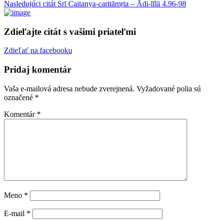
Nasledujúci citát
Śrī Caitanya-caritāmṛta – Ādi-līlā 4.96-98
Zdieľajte citát s vašimi priateľmi
Zdieľať na facebooku
Pridaj komentár
Vaša e-mailová adresa nebude zverejnená.
Vyžadované polia sú
označené
*
Komentár
*
Meno
*
E-mail
*