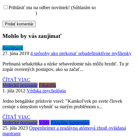
Prihlásiť ma na odber noviniek! (Súhlasím so
spracovaním
osobných údajov
)
Mohlo by vás zaujímať
Zaujímavé
27. júna 2019
4 spôsoby ako prekonať sebadeštruktívne myšlienky
Prehnaná sebakritika a nízke sebavedomie nás môžu brzdiť. Tu je
zopár overených postupov, ako sa začať...
ČÍTAŤ VIAC
Vedecké poznanie
Filozofia
1. júla 2012
Védska psychológia
Jedno bengálske príslovie vraví: "Kamkoľvek po svete človek
cestuje s úmyslom vyhnúť sa starým problémom s...
ČÍTAŤ VIAC
Vedecké poznanie
Védy
Aktuálne komentáre
25. júla 2023
Oppenheimer a pradávna atómová zbraň ovládaná
mantrami