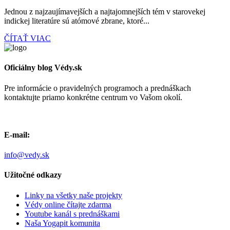
Jednou z najzaujímavejších a najtajomnejších tém v starovekej
indickej literatúre sú atómové zbrane, ktoré...
ČÍTAŤ VIAC
Oficiálny blog Védy.sk
Pre informácie o pravidelných programoch a prednáškach
kontaktujte priamo konkrétne centrum vo Vašom okolí.
E-mail:
info@vedy.sk
Užitočné odkazy
Linky na všetky naše projekty
Védy online čítajte zdarma
Youtube kanál s prednáškami
Naša Yogapit komunita