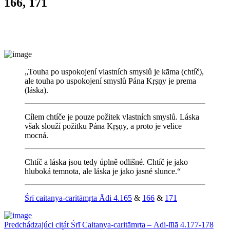
166, 171
„Touha po uspokojení vlastních smyslů je kāma (chtíč),
ale touha po uspokojení smyslů Pána Kṛṣṇy je prema
(láska).
Cílem chtíče je pouze požitek vlastních smyslů. Láska
však slouží požitku Pána Kṛṣṇy, a proto je velice
mocná.
Chtíč a láska jsou tedy úplně odlišné. Chtíč je jako
hluboká temnota, ale láska je jako jasné slunce.“
Śrī caitanya-caritāmṛta Ādi 4.165
&
166
&
171
Predchádzajúci citát
Śrī Caitanya-caritāmṛta – Ādi-līlā 4.177-178