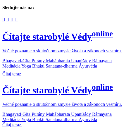
Sledujte nás na:
online
Čítajte starobylé Védy
Večné poznanie o skutočnom zmysle života a zákonoch vesmíru.
Bhagavad-Gíta
Purány
Mahábharata
Upanišády
Rámayana
Meditácia
Yoga
Bhakti
Sanatana-dharma
Áyurvéda
Čítaj teraz
online
Čítajte starobylé Védy
Večné poznanie o skutočnom zmysle života a zákonoch vesmíru.
Bhagavad-Gíta
Purány
Mahábharata
Upanišády
Rámayana
Meditácia
Yoga
Bhakti
Sanatana-dharma
Áyurvéda
Čítaj teraz