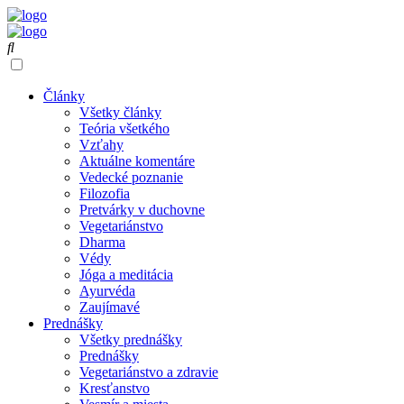
Články
Všetky články
Teória všetkého
Vzťahy
Aktuálne komentáre
Vedecké poznanie
Filozofia
Pretvárky v duchovne
Vegetariánstvo
Dharma
Védy
Jóga a meditácia
Ayurvéda
Zaujímavé
Prednášky
Všetky prednášky
Prednášky
Vegetariánstvo a zdravie
Kresťanstvo